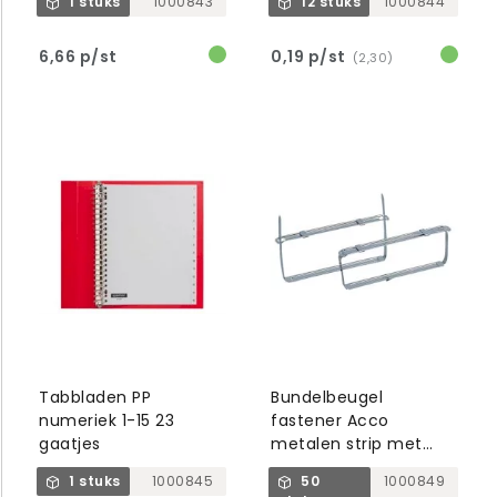
1 stuks
1000843
12 stuks
1000844
6,66 p/st
0,19 p/st
(2,30)
Tabbladen PP
Bundelbeugel
numeriek 1-15 23
fastener Acco
gaatjes
metalen strip met
metalen deklijst
1 stuks
1000845
50
1000849