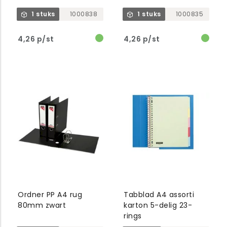
1 stuks
1000838
1 stuks
1000835
4,26 p/st
4,26 p/st
Ordner PP A4 rug
Tabblad A4 assorti
80mm zwart
karton 5-delig 23-
rings