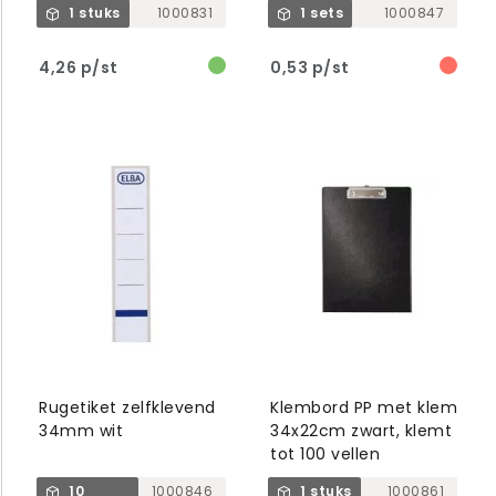
1 stuks
1000831
1 sets
1000847
4,26 p/st
0,53 p/st
Rugetiket zelfklevend
Klembord PP met klem
34mm wit
34x22cm zwart, klemt
tot 100 vellen
10
1000846
1 stuks
1000861