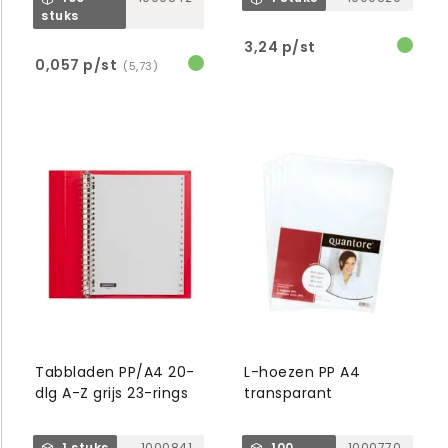
stuks
3,24 p/st
0,057 p/st
(5,73)
Tabbladen PP/A4 20-
L-hoezen PP A4
dlg A-Z grijs 23-rings
transparant
1 stuks
1000841
100
1000770