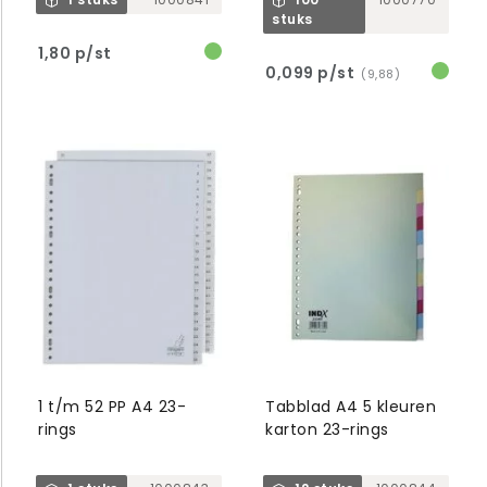
stuks
1,80 p/st
0,099 p/st
(9,88)
1 t/m 52 PP A4 23-
Tabblad A4 5 kleuren
rings
karton 23-rings