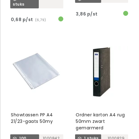
stuks
3,86 p/st
0,68 p/st
(6,79)
Showtassen PP A4
Ordner karton A4 rug
21/23-gaats 50my
50mm zwart
gemarmerd
100
1000842
1 stuks
1000829