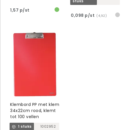
stuks
1,57 p/st
0,098 p/st
(4,92)
Klembord PP met klem
34x22cm rood, klemt
tot 100 vellen
1 stuks
1002952