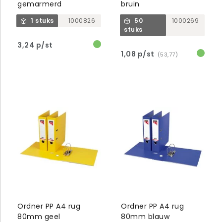
gemarmerd
bruin
1 stuks
1000826
50
1000269
stuks
3,24 p/st
1,08 p/st
(53,77)
Ordner PP A4 rug
Ordner PP A4 rug
80mm geel
80mm blauw