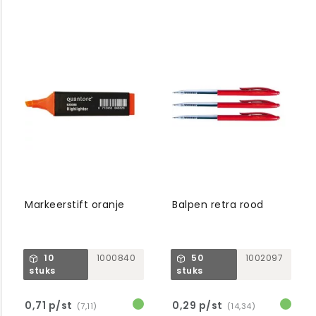
Markeerstift oranje
Balpen retra rood
10
1000840
50
1002097
stuks
stuks
0,71 p/st
0,29 p/st
(7,11)
(14,34)