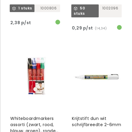
1 stuks
1000806
50
1002096
stuks
2,38 p/st
0,29 p/st
(14,34)
Whiteboardmarkers
Krijtstift dun wit
assorti (zwart, rood,
schrijfbreedte 2-6mm
blauw, groen), ronde