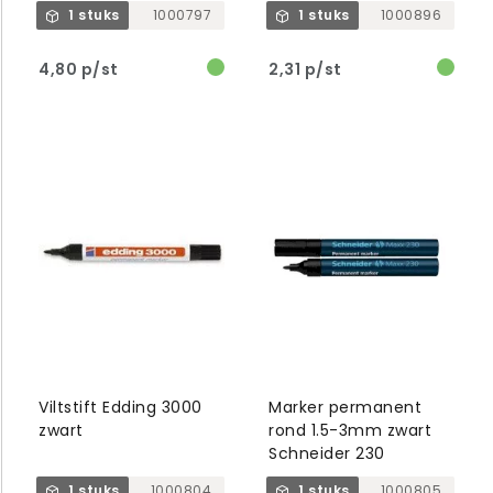
1 stuks
1000797
1 stuks
1000896
4,80 p/st
2,31 p/st
Viltstift Edding 3000
Marker permanent
zwart
rond 1.5-3mm zwart
Schneider 230
1 stuks
1000804
1 stuks
1000805