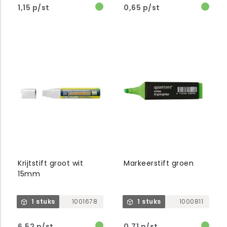
1,15 p/st
0,65 p/st
Krijtstift groot wit
Markeerstift groen
15mm
1 stuks
1001678
1 stuks
1000811
6,52 p/st
0,71 p/st