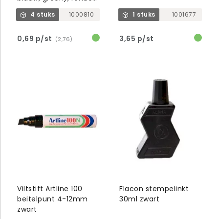
punt
4 stuks
1000810
1 stuks
1001677
0,69 p/st
3,65 p/st
(2,76)
Viltstift Artline 100
Flacon stempelinkt
beitelpunt 4-12mm
30ml zwart
zwart