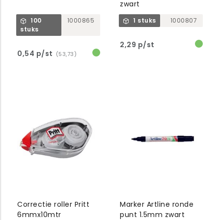
zwart
100
1000865
1 stuks
1000807
stuks
2,29 p/st
0,54 p/st
(53,73)
Correctie roller Pritt
Marker Artline ronde
6mmx10mtr
punt 1.5mm zwart