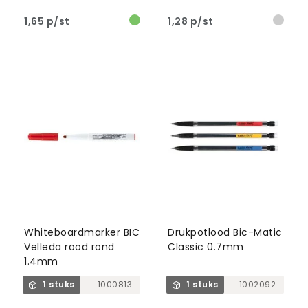
1,65 p/st
1,28 p/st
Whiteboardmarker BIC
Drukpotlood Bic-Matic
Velleda rood rond
Classic 0.7mm
1.4mm
1 stuks
1000813
1 stuks
1002092