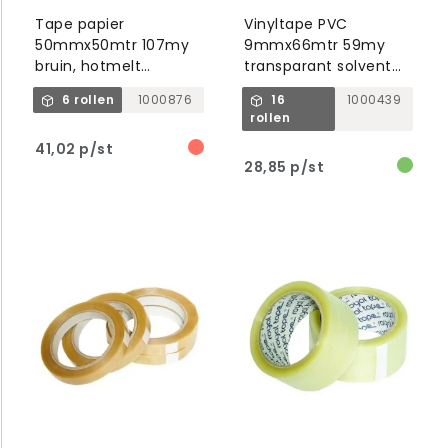
Tape papier
Vinyltape PVC
50mmx50mtr 107my
9mmx66mtr 59my
bruin, hotmelt
transparant solvent
belijming, tesa 4313
belijming, tesa 4204
6 rollen
1000876
16
1000439
rollen
41,02 p/st
28,85 p/st