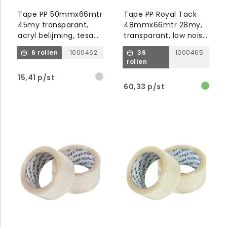
Tape PP 50mmx66mtr
Tape PP Royal Tack
45my transparant,
48mmx66mtr 28my,
acryl belijming, tesa
transparant, low noise,
64014
acryl
6 rollen
1000462
36
1000465
rollen
15,41 p/st
60,33 p/st