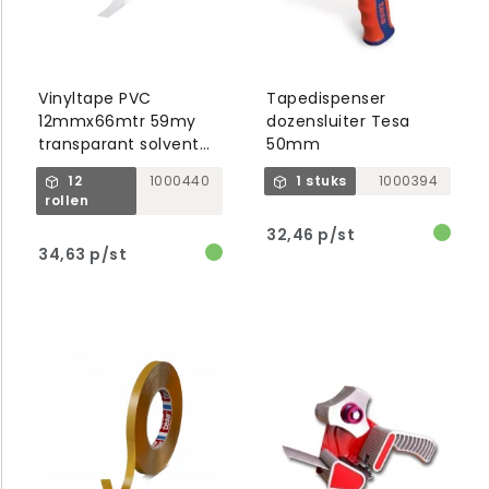
Vinyltape PVC
Tapedispenser
12mmx66mtr 59my
dozensluiter Tesa
transparant solvent
50mm
belijming, tesa 4204
12
1000440
1 stuks
1000394
rollen
32,46 p/st
34,63 p/st