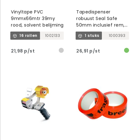
Vinyltape PVC
Tapedispenser
9mmx66mtr 39my
robuust Seal Safe
rood, solvent belijming
50mm inclusief rem,
kern 76mm, grijs/geel
16 rollen
1002133
1 stuks
1000393
21,98 p/st
26,91 p/st