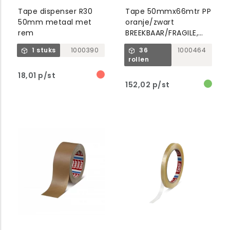
Tape dispenser R30
Tape 50mmx66mtr PP
50mm metaal met
oranje/zwart
rem
BREEKBAAR/FRAGILE,
low noise
1 stuks
1000390
36
1000464
rollen
18,01 p/st
152,02 p/st