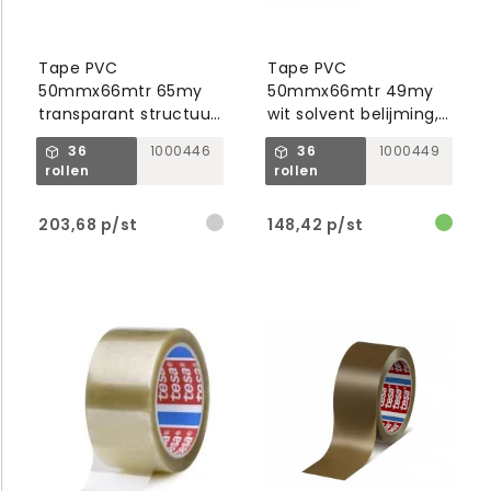
Tape PVC
Tape PVC
50mmx66mtr 65my
50mmx66mtr 49my
transparant structuur,
wit solvent belijming,
solvent belijming, tesa
tesa 4120
36
1000446
36
1000449
4100
rollen
rollen
203,68 p/st
148,42 p/st