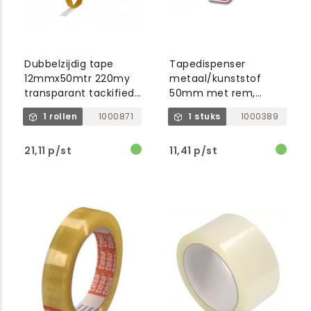
Dubbelzijdig tape
Tapedispenser
12mmx50mtr 220my
metaal/kunststof
transparant tackified
50mm met rem,
belijming, tesa 51970
grijs/rood
1 rollen
1000871
1 stuks
1000389
21,11 p/st
11,41 p/st