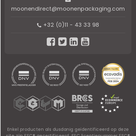
moonendirect@moonenpackaging.com
+32 (0)11 - 43 33 98
Enkel producten als dusdanig geïdentificeerd op deze
site zijn FSC® gecertificeerd. FSC licentienummer FSC®