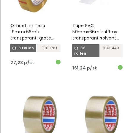
Officefilm Tesa
Tape PVC
19mmx66mtr
50mmx66mtr 49my
transparant, grote
transparant solvent
kern
belijming, tesa 4120
8 rollen
1000761
36
1000443
rollen
27,23 p/st
161,24 p/st