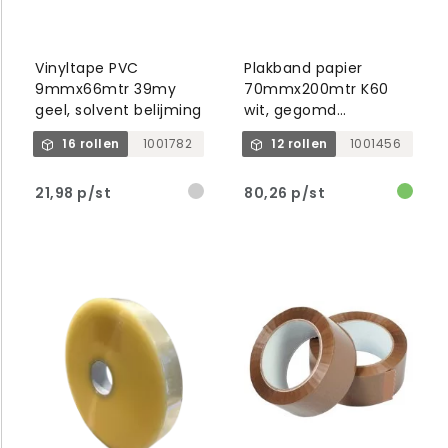
Vinyltape PVC
Plakband papier
9mmx66mtr 39my
70mmx200mtr K60
geel, solvent belijming
wit, gegomd
buitenzijde
16 rollen
1001782
12 rollen
1001456
21,98 p/st
80,26 p/st