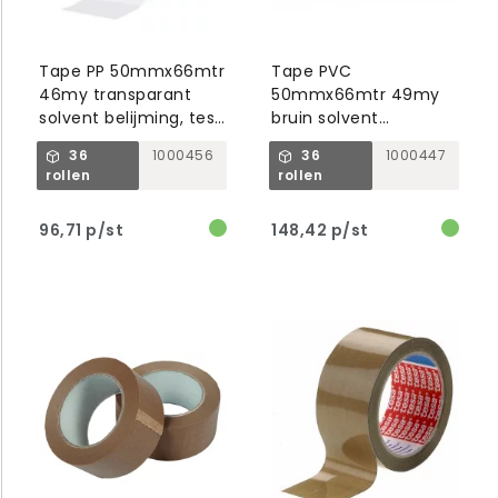
Tape PP 50mmx66mtr
Tape PVC
46my transparant
50mmx66mtr 49my
solvent belijming, tesa
bruin solvent
4089
belijming, tesa 4120
36
1000456
36
1000447
rollen
rollen
96,71 p/st
148,42 p/st