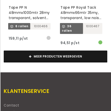
Tape PP N
Tape PP Royal Tack
48mmx1000mtr 28my
48mmx66mtr 35my,
transparant, solvent
transparant, low noise,
belijming
high tack
6 rollen
1000466
36
1000467
rollen
159,11 p/st
94,51 p/st
MEER PRODUCTEN WEERGEVEN
KLANTENSERVICE
Contact