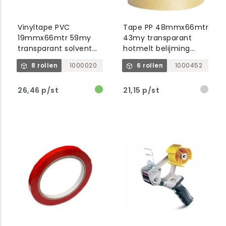
Vinyltape PVC
Tape PP 48mmx66mtr
19mmx66mtr 59my
43my transparant
transparant solvent
hotmelt belijming
belijming, tesa 4204
tesa 58500
8 rollen
1000020
6 rollen
1000452
26,46 p/st
21,15 p/st