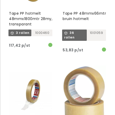
Tape PP hotmelt
Tape PP 48mmx66mtr
48mmx1800mtr 28my,
bruin hotmelt
transparant
3 rollen
1000460
36
1001059
rollen
117,42 p/st
53,83 p/st