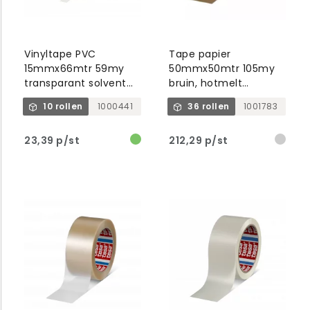
Vinyltape PVC
Tape papier
15mmx66mtr 59my
50mmx50mtr 105my
transparant solvent
bruin, hotmelt
belijming, tesa 4204
belijming, tesa 4513
10 rollen
1000441
36 rollen
1001783
23,39 p/st
212,29 p/st