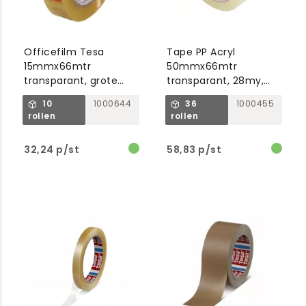
Officefilm Tesa
Tape PP Acryl
15mmx66mtr
50mmx66mtr
transparant, grote
transparant, 28my,
kern
low noise
10
1000644
36
1000455
rollen
rollen
32,24 p/st
58,83 p/st