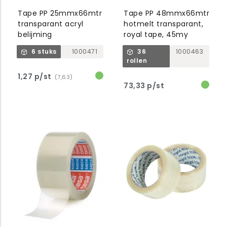
Tape PP 25mmx66mtr
Tape PP 48mmx66mtr
transparant acryl
hotmelt transparant,
belijming
royal tape, 45my
6 stuks
1000471
36
1000463
rollen
1,27 p/st
(7,63)
73,33 p/st