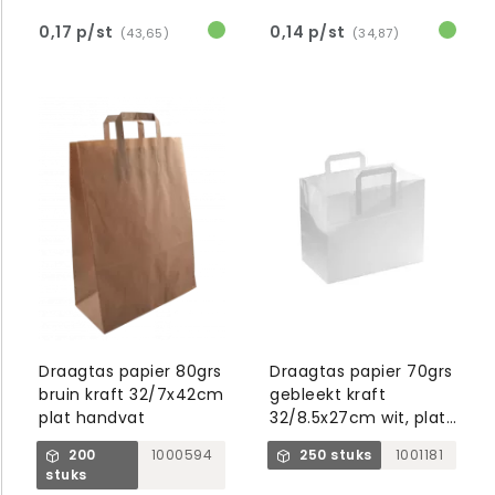
0,17 p/st
0,14 p/st
(43,65)
(34,87)
Draagtas papier 80grs
Draagtas papier 70grs
bruin kraft 32/7x42cm
gebleekt kraft
plat handvat
32/8.5x27cm wit, plat
handvat
200
1000594
250 stuks
1001181
stuks