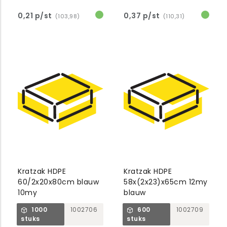
0,21 p/st
0,37 p/st
(103,98)
(110,31)
Kratzak HDPE
Kratzak HDPE
60/2x20x80cm blauw
58x(2x23)x65cm 12my
10my
blauw
1000
1002706
600
1002709
stuks
stuks