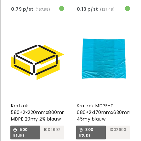
0,79 p/st
0,13 p/st
(157,85)
(127,48)
Kratzak
Kratzak MDPE-T
580+2x220mmx800mm
680+2x170mmx630mm
MDPE 20my 2% blauw
45my blauw
500
1002692
300
1002693
stuks
stuks