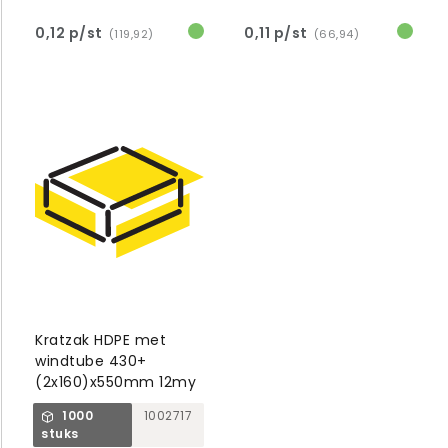
0,12 p/st
0,11 p/st
(119,92)
(66,94)
Kratzak HDPE met
windtube 430+
(2x160)x550mm 12my
1000
1002717
stuks