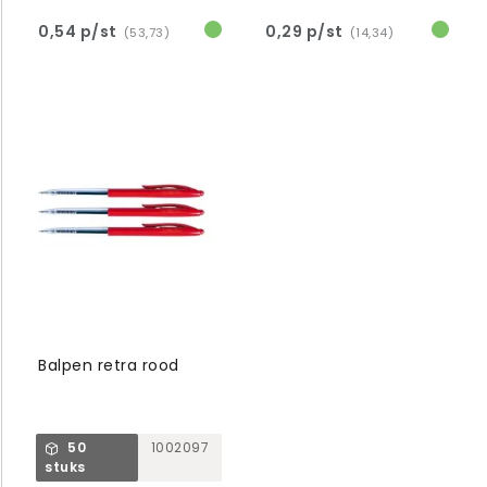
0,54 p/st
0,29 p/st
(53,73)
(14,34)
Balpen retra rood
50
1002097
stuks