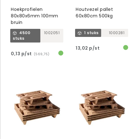
Hoekprofielen
Houtvezel pallet
80x80x6mm 100mm
60x80cm 500kg
bruin
4500
1002051
1 stuks
1000281
stuks
13,02 p/st
0,13 p/st
(569,75)