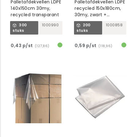
Palletafdekvellen LDPE
Palletafdekvellen LDPE
140x150cm 30my,
recycled 150x180cm,
recycled transparant
30my, zwart +
afscheurperforatie
300
1000990
200
1000858
stuks
stuks
0,43 p/st
0,59 p/st
(127,86)
(118,96)