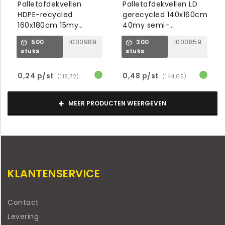
Palletafdekvellen
Palletafdekvellen LD
HDPE-recycled
gerecycled 140x160cm
160x180cm 15my
40my semi-
transparant
transparant
500
1000989
300
1000859
stuks
stuks
0,24 p/st
0,48 p/st
(118,72)
(144,05)
MEER PRODUCTEN WEERGEVEN
KLANTENSERVICE
Contact
Levering