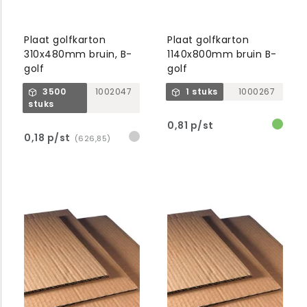
Plaat golfkarton
Plaat golfkarton
310x480mm bruin, B-
1140x800mm bruin B-
golf
golf
3500
1002047
1 stuks
1000267
stuks
0,81 p/st
0,18 p/st
(626,85)