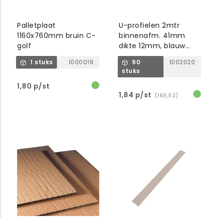
Palletplaat
U-profielen 2mtr
1160x760mm bruin C-
binnenafm. 41mm
golf
dikte 12mm, blauw
type 35-45
1 stuks
1000019
90
1002020
stuks
1,80 p/st
1,84 p/st
(165,52)