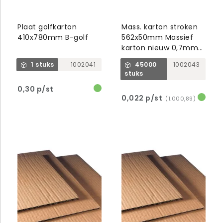
Plaat golfkarton
Mass. karton stroken
410x780mm B-golf
562x50mm Massief
karton nieuw 0,7mm
dik
1 stuks
1002041
45000
1002043
stuks
0,30 p/st
0,022 p/st
(1.000,89)