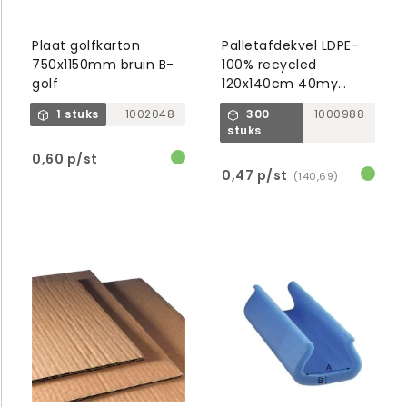
Plaat golfkarton
Palletafdekvel LDPE-
750x1150mm bruin B-
100% recycled
golf
120x140cm 40my
transparant
1 stuks
1002048
300
1000988
stuks
0,60 p/st
0,47 p/st
(140,69)