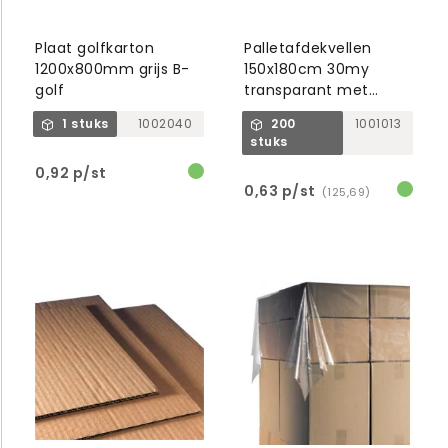
Plaat golfkarton
Palletafdekvellen
1200x800mm grijs B-
150x180cm 30my
golf
transparant met
afscheurperforatie
1 stuks
1002040
200
1001013
stuks
0,92 p/st
0,63 p/st
(125,69)