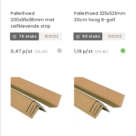
Pallethoed
Pallethoed 325x521mm
200x95x95mm met
20cm hoog B-golf
zelfklevende strip
75 stuks
1001212
50 stuks
1001213
0,47 p/st
1,19 p/st
(35,38)
(59,45)