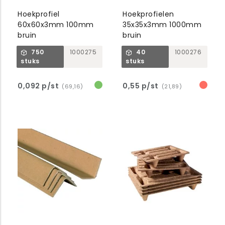
Hoekprofiel
Hoekprofielen
60x60x3mm 100mm
35x35x3mm 1000mm
bruin
bruin
750
1000275
40
1000276
stuks
stuks
0,092 p/st
0,55 p/st
(69,16)
(21,89)