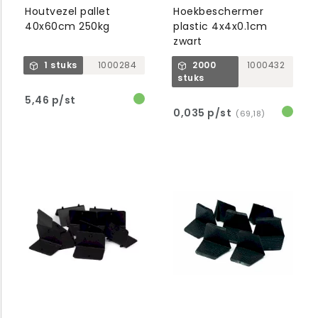
Houtvezel pallet
Hoekbeschermer
40x60cm 250kg
plastic 4x4x0.1cm
zwart
1 stuks
1000284
2000
1000432
stuks
5,46 p/st
0,035 p/st
(69,18)