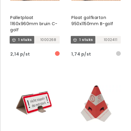
Palletplaat
Plaat golfkarton
1160x960mm bruin C-
950x1150mm B-golf
golf
1 stuks
1000268
1 stuks
1002411
2,14 p/st
1,74 p/st