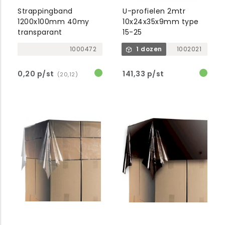
Strappingband
U-profielen 2mtr
1200x100mm 40my
10x24x35x9mm type
transparant
15-25
1000472
1 dozen
1002021
0,20 p/st
141,33 p/st
(20,12)