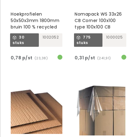
Hoekprofielen
Nomapack WS 33x26
50x50x3mm 1800mm
CB Corner 100x100
bruin 100 % recycled
type 100x100 CB
30
1002052
775
1000025
stuks
stuks
0,78 p/st
0,31 p/st
(23,38)
(241,91)