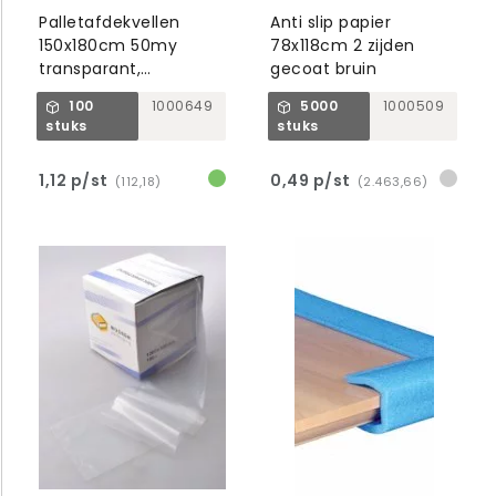
Palletafdekvellen
Anti slip papier
150x180cm 50my
78x118cm 2 zijden
transparant,
gecoat bruin
voedselgeschikt
100
1000649
5000
1000509
stuks
stuks
1,12 p/st
0,49 p/st
(112,18)
(2.463,66)