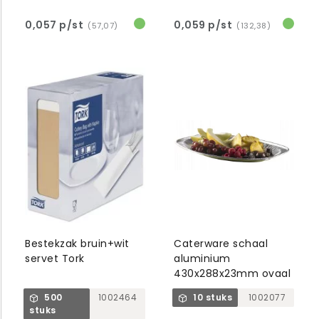
0,057 p/st
0,059 p/st
(57,07)
(132,38)
Bestekzak bruin+wit
Caterware schaal
servet Tork
aluminium
430x288x23mm ovaal
500
1002464
10 stuks
1002077
stuks