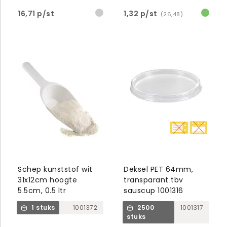
16,71 p/st
1,32 p/st
(26,48)
Schep kunststof wit
Deksel PET 64mm,
31x12cm hoogte
transparant tbv
5.5cm, 0.5 ltr
sauscup 1001316
1 stuks
1001372
2500
1001317
stuks