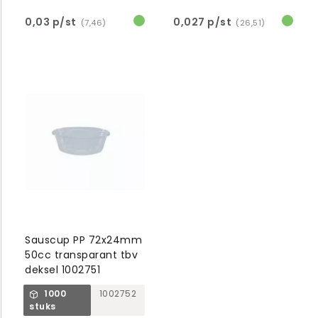
0,03 p/st
0,027 p/st
(7,46)
(26,51)
Sauscup PP 72x24mm
50cc transparant tbv
deksel 1002751
1000
1002752
stuks