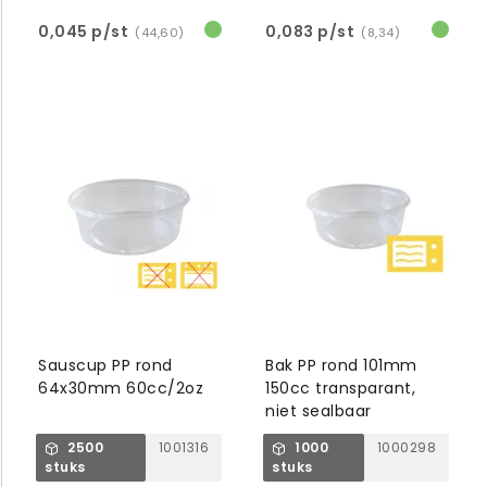
0,045 p/st
0,083 p/st
(44,60)
(8,34)
Sauscup PP rond
Bak PP rond 101mm
64x30mm 60cc/2oz
150cc transparant,
niet sealbaar
2500
1001316
1000
1000298
stuks
stuks