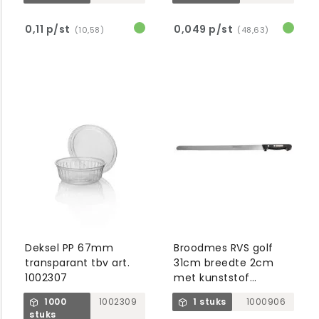
0,11 p/st
0,049 p/st
(10,58)
(48,63)
Deksel PP 67mm
Broodmes RVS golf
transparant tbv art.
31cm breedte 2cm
1002307
met kunststof
handvat
1000
1002309
1 stuks
1000906
stuks