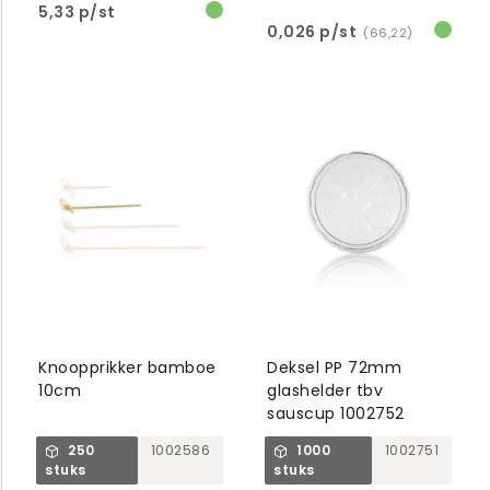
5,33 p/st
0,026 p/st
(66,22)
Knoopprikker bamboe
Deksel PP 72mm
10cm
glashelder tbv
sauscup 1002752
250
1002586
1000
1002751
stuks
stuks