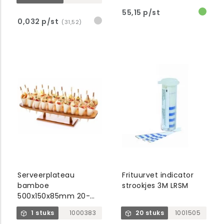
55,15 p/st
0,032 p/st
(31,52)
Serveerplateau
Frituurvet indicator
bamboe
strookjes 3M LRSM
500x150x85mm 20-
gaats
1 stuks
1000383
20 stuks
1001505