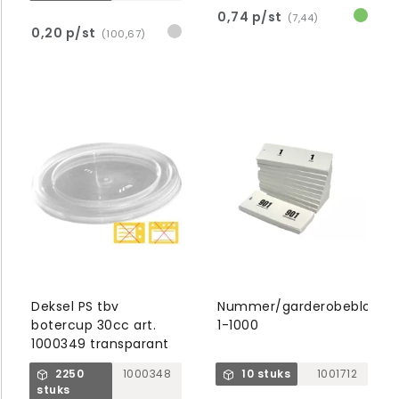
0,74 p/st
(7,44)
0,20 p/st
(100,67)
Deksel PS tbv
Nummer/garderobeblok
botercup 30cc art.
1-1000
1000349 transparant
2250
1000348
10 stuks
1001712
stuks