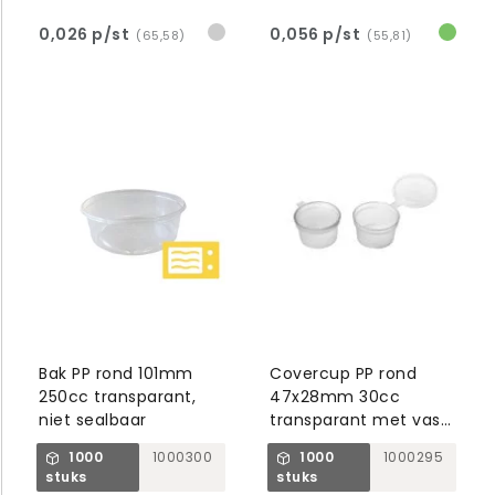
0,026 p/st
0,056 p/st
(65,58)
(55,81)
Bak PP rond 101mm
Covercup PP rond
250cc transparant,
47x28mm 30cc
niet sealbaar
transparant met vast
deksel
1000
1000300
1000
1000295
stuks
stuks