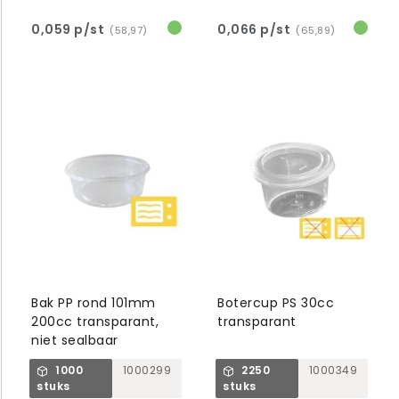
0,059 p/st
0,066 p/st
(58,97)
(65,89)
Bak PP rond 101mm
Botercup PS 30cc
200cc transparant,
transparant
niet sealbaar
1000
1000299
2250
1000349
stuks
stuks