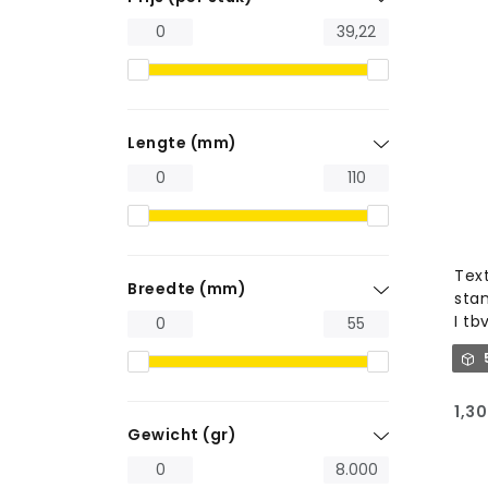
Lengte (mm)
Tex
Breedte (mm)
sta
I tb
1,30
Gewicht (gr)