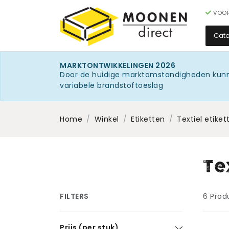
VOOR
Cat
MARKTONTWIKKELINGEN 2026
Door de huidige marktomstandigheden kunnen 
variabele brandstoftoeslag
Home
Winkel
Etiketten
Textiel etiket
Te
FILTERS
6
Prod
Prijs (per stuk)