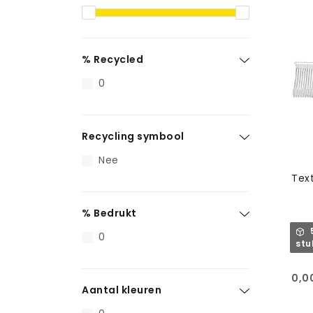
% Recycled
0
Recycling symbool
Nee
Tex
% Bedrukt
0
stu
0,0
Aantal kleuren