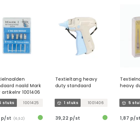
tielnaalden
Textieltang heavy
Textiel
ndaard naald Mark
duty standaard
heavy d
v artikelnr 1001406
5 stuks
1001425
1 stuks
1001406
5 stu
 p/st
39,22 p/st
1,87 p/s
(6,52)