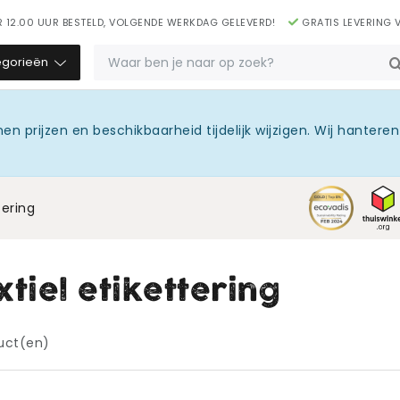
 12.00 UUR BESTELD, VOLGENDE WERKDAG GELEVERD!
GRATIS LEVERING 
NL
egorieën
prijzen en beschikbaarheid tijdelijk wijzigen. Wij hanteren
tering
xtiel etikettering
uct(en)