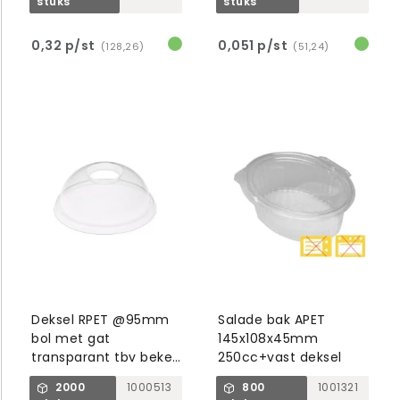
stuks
stuks
0,32 p/st
0,051 p/st
(128,26)
(51,24)
Deksel RPET @95mm
Salade bak APET
bol met gat
145x108x45mm
transparant tbv beker
250cc+vast deksel
1000769/1001007/8
2000
1000513
800
1001321