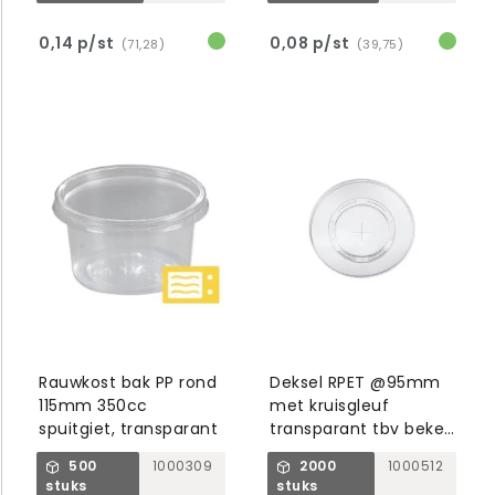
0,14 p/st
0,08 p/st
(71,28)
(39,75)
Rauwkost bak PP rond
Deksel RPET @95mm
115mm 350cc
met kruisgleuf
spuitgiet, transparant
transparant tbv beker
1000769/1001007/8
500
1000309
2000
1000512
stuks
stuks