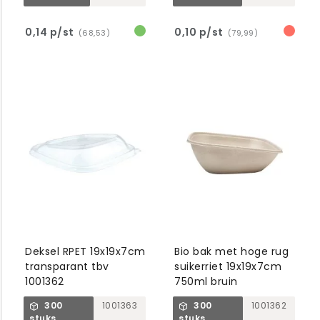
0,14 p/st
0,10 p/st
(68,53)
(79,99)
Deksel RPET 19x19x7cm
Bio bak met hoge rug
transparant tbv
suikerriet 19x19x7cm
1001362
750ml bruin
300
1001363
300
1001362
stuks
stuks