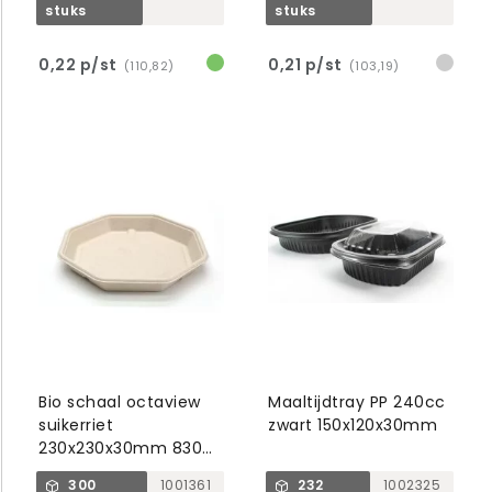
stuks
stuks
0,22 p/st
0,21 p/st
(110,82)
(103,19)
Bio schaal octaview
Maaltijdtray PP 240cc
suikerriet
zwart 150x120x30mm
230x230x30mm 830ml
bruin
300
1001361
232
1002325