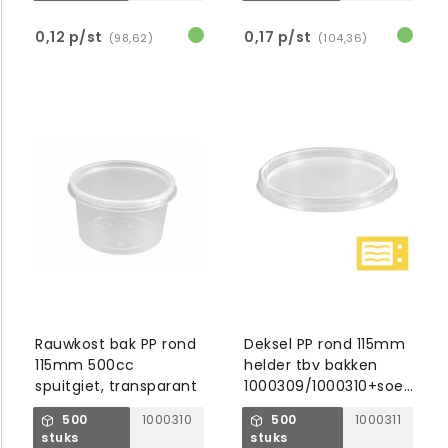
0,12 p/st
0,17 p/st
(98,62)
(104,36)
Rauwkost bak PP rond
Deksel PP rond 115mm
115mm 500cc
helder tbv bakken
spuitgiet, transparant
1000309/1000310+soepbeke
1000312
500
1000310
500
1000311
stuks
stuks