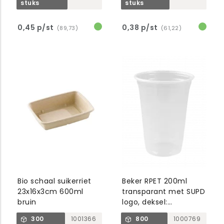
stuks
stuks
0,45 p/st
0,38 p/st
(89,73)
(61,22)
Bio schaal suikerriet
Beker RPET 200ml
23x16x3cm 600ml
transparant met SUPD
bruin
logo, deksel:
1000511/512/513
300
1001366
800
1000769