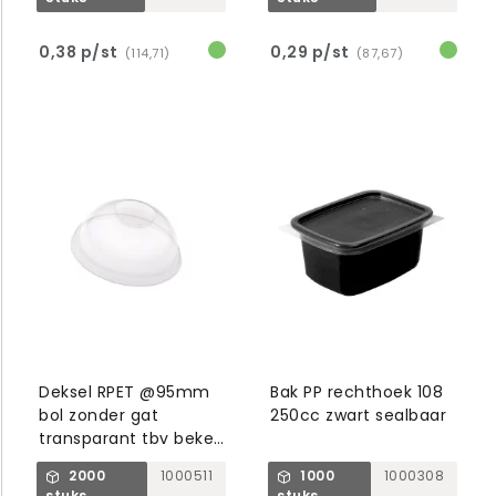
0,38 p/st
0,29 p/st
(114,71)
(87,67)
Deksel RPET @95mm
Bak PP rechthoek 108
bol zonder gat
250cc zwart sealbaar
transparant tbv beker
1000769/1001007/8
2000
1000511
1000
1000308
stuks
stuks