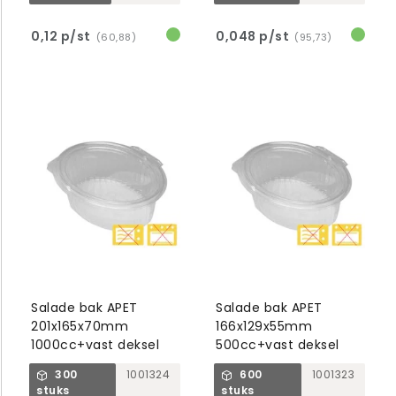
0,12 p/st
0,048 p/st
(60,88)
(95,73)
Salade bak APET
Salade bak APET
201x165x70mm
166x129x55mm
1000cc+vast deksel
500cc+vast deksel
300
1001324
600
1001323
stuks
stuks