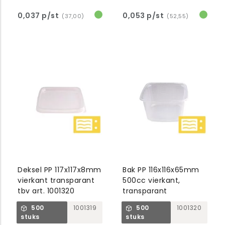
0,037 p/st
0,053 p/st
(37,00)
(52,55)
Deksel PP 117x117x8mm
Bak PP 116x116x65mm
vierkant transparant
500cc vierkant,
tbv art. 1001320
transparant
500
1001319
500
1001320
stuks
stuks