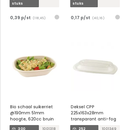
stuks
stuks
0,39 p/st
0,17 p/st
(118,45)
(40,16)
Bio schaal suikerriet
Deksel CPP
@190mm 51mm
225x163x28mm
hoogte, 620cc bruin
transparant anti-fog
300
1001318
252
1001349