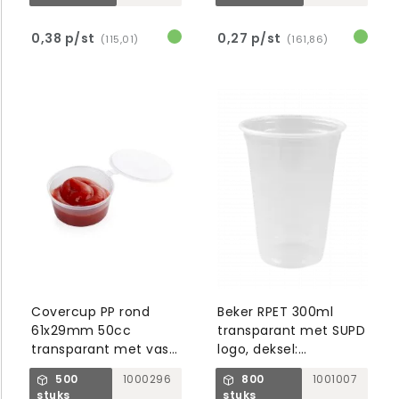
0,38 p/st
0,27 p/st
(115,01)
(161,86)
Covercup PP rond
Beker RPET 300ml
61x29mm 50cc
transparant met SUPD
transparant met vast
logo, deksel:
deksel
1000511/512/513
500
1000296
800
1001007
stuks
stuks