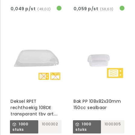
0,049 p/st
0,059 p/st
(49,02)
(58,63)
Deksel RPET
Bak PP 108x82x30mm
rechthoekig 108DE
150cc sealbaar
transparant tbv art.
1000304/1000308
1000
1000302
1000
1000305
stuks
stuks