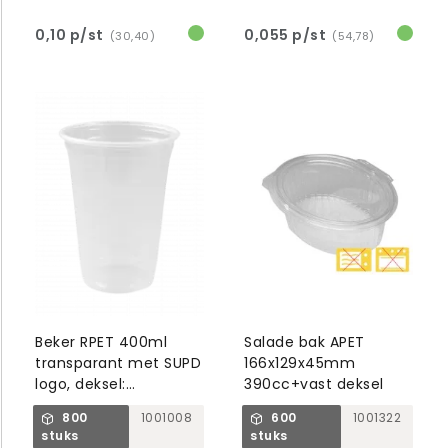
0,10 p/st
0,055 p/st
(30,40)
(54,78)
Beker RPET 400ml
Salade bak APET
transparant met SUPD
166x129x45mm
logo, deksel:
390cc+vast deksel
1000511/512/513
800
1001008
600
1001322
stuks
stuks