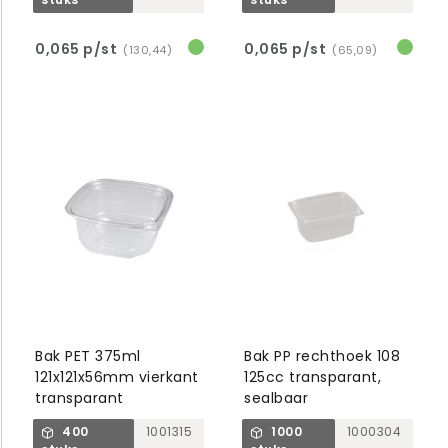
0,065 p/st
0,065 p/st
(130,44)
(65,09)
Bak PET 375ml
Bak PP rechthoek 108
121x121x56mm vierkant
125cc transparant,
transparant
sealbaar
400
1001315
1000
1000304