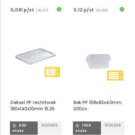
0,081 p/st
0,12 p/st
(40,61)
(61,98)
Deksel PP rechthoek
Bak PP 108x82x40mm
180x140x10mm 15.35
200cc
300
1000905
1000
1000306
stuks
stuks