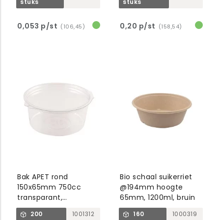
stuks
stuks
0,053 p/st
0,20 p/st
(106,45)
(158,54)
Bak APET rond
Bio schaal suikerriet
150x65mm 750cc
@194mm hoogte
transparant,
65mm, 1200ml, bruin
afscheurbaar deksel
200
1001312
160
1000319