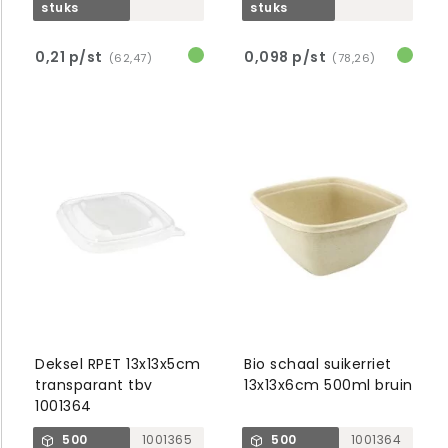
stuks
stuks
0,21 p/st
0,098 p/st
(62,47)
(78,26)
Deksel RPET 13x13x5cm
Bio schaal suikerriet
transparant tbv
13x13x6cm 500ml bruin
1001364
500
1001365
500
1001364