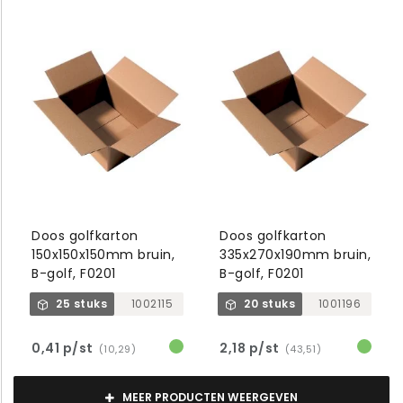
Doos golfkarton
Doos golfkarton
150x150x150mm bruin,
335x270x190mm bruin,
B-golf, F0201
B-golf, F0201
25 stuks
1002115
20 stuks
1001196
0,41 p/st
2,18 p/st
(10,29)
(43,51)
MEER PRODUCTEN WEERGEVEN