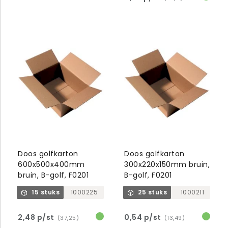
Doos golfkarton
Doos golfkarton
600x500x400mm
300x220x150mm bruin,
bruin, B-golf, F0201
B-golf, F0201
15 stuks
1000225
25 stuks
1000211
2,48 p/st
0,54 p/st
(37,25)
(13,49)