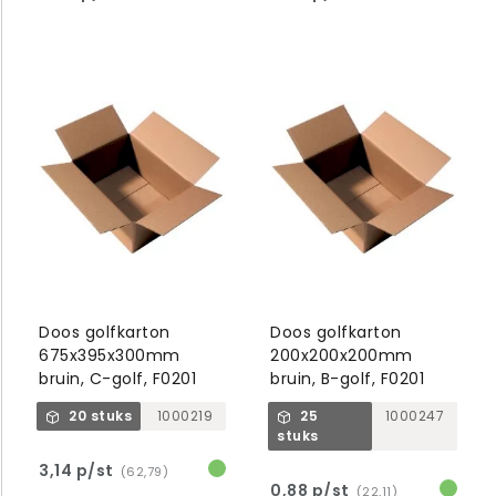
Doos golfkarton
Doos golfkarton
675x395x300mm
200x200x200mm
bruin, C-golf, F0201
bruin, B-golf, F0201
20 stuks
1000219
25
1000247
stuks
3,14 p/st
(62,79)
0,88 p/st
(22,11)