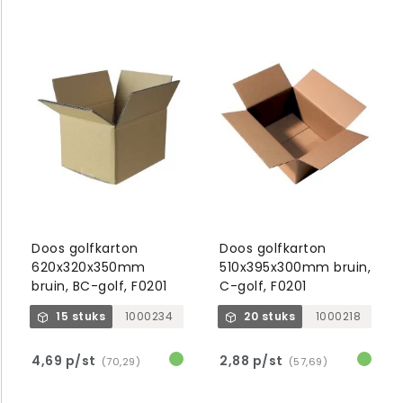
Doos golfkarton
Doos golfkarton
620x320x350mm
510x395x300mm bruin,
bruin, BC-golf, F0201
C-golf, F0201
15 stuks
1000234
20 stuks
1000218
4,69 p/st
2,88 p/st
(70,29)
(57,69)