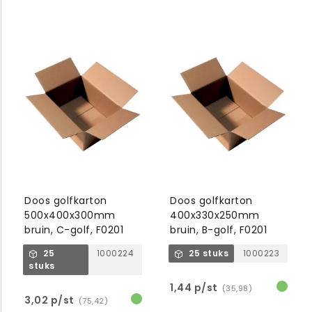
Doos golfkarton
Doos golfkarton
500x400x300mm
400x330x250mm
bruin, C-golf, F0201
bruin, B-golf, F0201
25
1000224
25 stuks
1000223
stuks
1,44 p/st
(35,98)
3,02 p/st
(75,42)