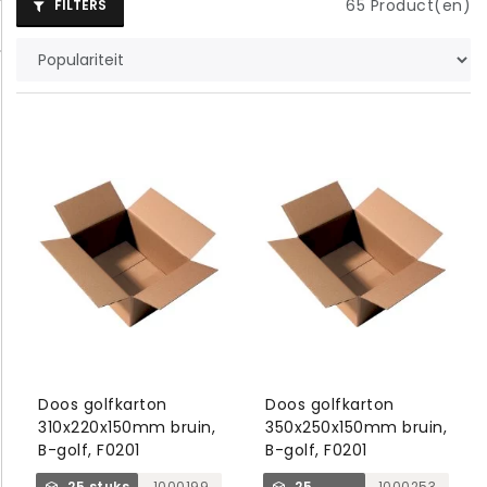
65
Product(en)
FILTERS
Doos golfkarton
Doos golfkarton
310x220x150mm bruin,
350x250x150mm bruin,
B-golf, F0201
B-golf, F0201
25 stuks
1000199
25
1000253