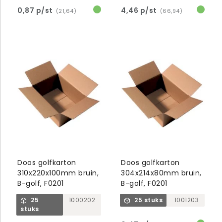
0,87 p/st
4,46 p/st
(21,64)
(66,94)
Doos golfkarton
Doos golfkarton
310x220x100mm bruin,
304x214x80mm bruin,
B-golf, F0201
B-golf, F0201
25
1000202
25 stuks
1001203
stuks