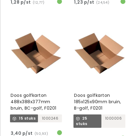
1,28 p/st
1,23 p/st
(12,77)
(24,54)
Doos golfkarton
Doos golfkarton
488x388x377mm
185x125x90mm bruin,
bruin, BC-golf, F0201
B-golf, F0201
15 stuks
1000246
25
1000006
stuks
3,40 p/st
(50,93)