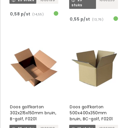
stuks
0,58 p/st
(14,55)
0,55 p/st
(13,76)
Doos golfkarton
Doos golfkarton
302x215x150mm bruin,
500x400x350mm
B-golf, F0201
bruin, BC-golf, F0201