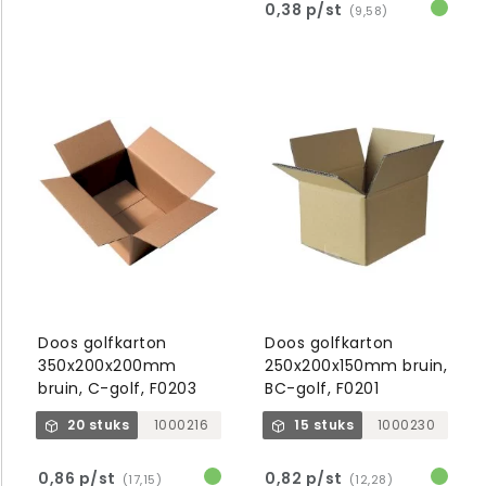
0,38 p/st
(9,58)
Doos golfkarton
Doos golfkarton
350x200x200mm
250x200x150mm bruin,
bruin, C-golf, F0203
BC-golf, F0201
20 stuks
1000216
15 stuks
1000230
0,86 p/st
0,82 p/st
(17,15)
(12,28)