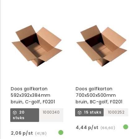
Doos golfkarton
Doos golfkarton
592x392x384mm
700x500x500mm
bruin, C-golf, F0201
bruin, BC-golf, F0201
20
1000240
15 stuks
1000252
stuks
4,44 p/st
(66,60)
2,06 p/st
(41,18)