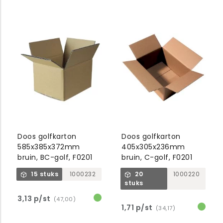
Doos golfkarton
Doos golfkarton
585x385x372mm
405x305x236mm
bruin, BC-golf, F0201
bruin, C-golf, F0201
15 stuks
1000232
20
1000220
stuks
3,13 p/st
(47,00)
1,71 p/st
(34,17)