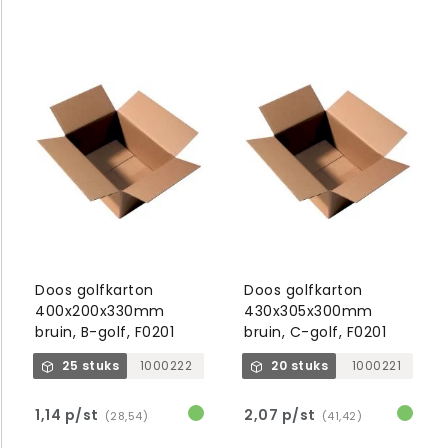
Doos golfkarton
Doos golfkarton
400x200x330mm
430x305x300mm
bruin, B-golf, F0201
bruin, C-golf, F0201
25 stuks
1000222
20 stuks
1000221
1,14 p/st
2,07 p/st
(28,54)
(41,42)