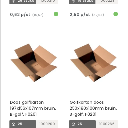
25 stuks
1000210
15 stuks
1000228
0,62 p/st
2,50 p/st
(15,57)
(37,54)
Doos golfkarton
Golfkarton doos
197x156x107mm bruin,
250x180x100mm bruin,
B-golf, F0201
B-golf, F0201
25
1000200
25
1000266